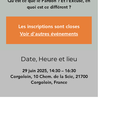
Qu'est ce que le Pardon ? Et l'Excuse, en
quoi est ce différent ?
Les inscriptions sont closes
Voir d'autres événements
Date, Heure et lieu
29 juin 2025, 14:30 – 16:30
Corgoloin, 10 Chem. de la Scie, 21700
Corgoloin, France
pierrecoach71@gmail.com
Chalon-sur-saône