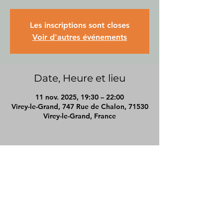
Les inscriptions sont closes
Voir d'autres événements
Date, Heure et lieu
11 nov. 2025, 19:30 – 22:00
Virey-le-Grand, 747 Rue de Chalon, 71530
Virey-le-Grand, France
pierrecoach71@gmail.com
Chalon-sur-saône
https://www.jesuiscoach.fr